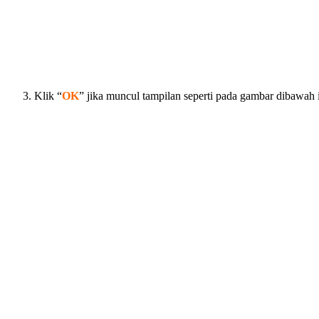
Klik “
OK
” jika muncul tampilan seperti pada gambar dibawah i