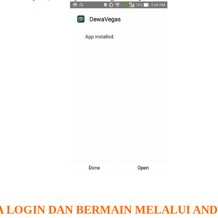
 LOGIN DAN BERMAIN MELALUI AN