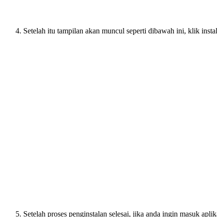
Setelah itu tampilan akan muncul seperti dibawah ini, klik insta
Setelah proses penginstalan selesai, jika anda ingin masuk aplika