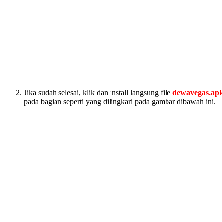
Jika sudah selesai, klik dan install langsung file
dewavegas.ap
pada bagian seperti yang dilingkari pada gambar dibawah ini.