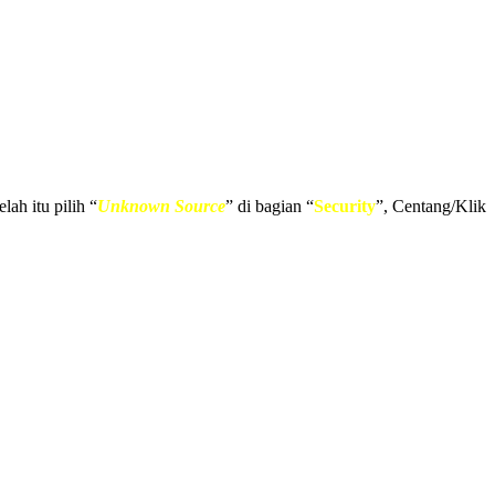
elah itu pilih “
Unknown Source
” di bagian “
Security
”, Centang/Klik