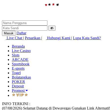
Daftar
Masuk
Live Chat
|
Penarikan
|
Hubungi Kami
|
Lupa Kata Sandi?
Beranda
Live Casino
Slots
ARCADE
Sportsbook
E-sports
Togel
Bolatangkas
POKER
Deposit
Promosi
INFO TERKINI :
(07/08/2026)
Selamat Datang di Dewavegas Gunakan Link Alternatif 