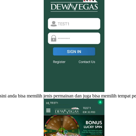
ini anda bisa memilih jenis permainan dan juga bisa memilih tempat p