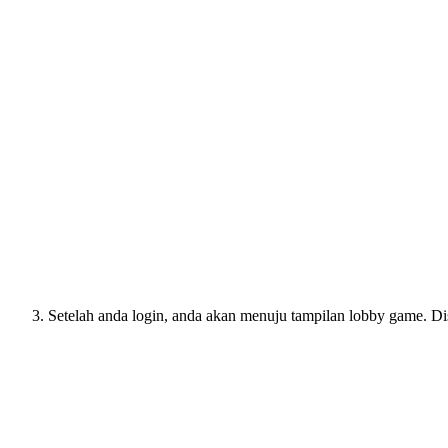
Setelah anda login, anda akan menuju tampilan lobby game. Dis